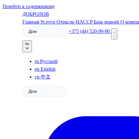
Перейти к содержимому
ДОБРОЛОВ
Главная
Услуги
Отрасли
HACCP
База знаний
О комп
+375 (44) 520-99-90
Дом
Бизнес
ru
ru
Русский
en
English
cn
中文
Дом
Бизнес