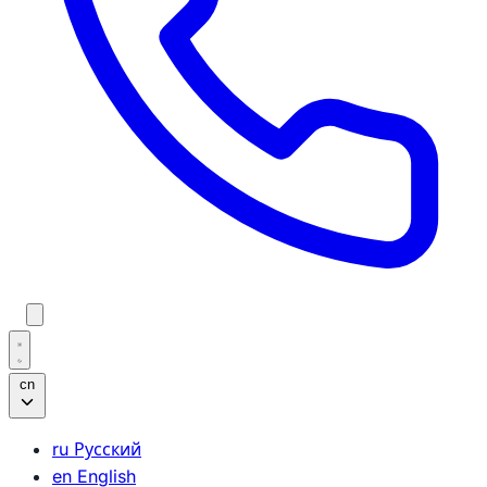
cn
ru
Русский
en
English