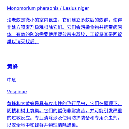
Monomorium pharaonis / Lasius niger
法老蚁是微小的室内昆虫，它们建立多蚁后的蚁群，使得
非处方喷雾剂极难根除它们。它们会污染食物并携带病原
体。有效的防治需要使用缓效杀虫凝胶，工蚁将其带回蚁
巢以消灭蚁后。
黄蜂
中危
Vespidae
黄蜂和大黄蜂是具有攻击性的飞行昆虫，它们在屋顶下、
阁楼和树上筑巢。它们的蜇伤非常痛苦，并可能引发严重
的过敏反应。专业清除涉及使用防护装备和专用杀虫剂，
以安全地中和蜂群并物理清除蜂巢。