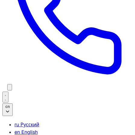
cn
ru
Русский
en
English