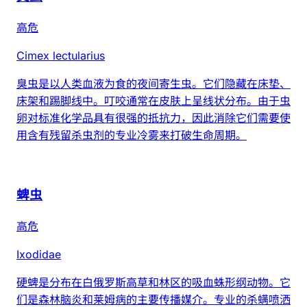
高危
Cimex lectularius
臭虫是以人类血液为食的夜间寄生虫。它们隐藏在床垫、
床架和踢脚线中。叮咬通常在皮肤上呈线状分布。由于虫
卵对标准化学品具有很强的抵抗力，因此消除它们需要使
用含有残留杀虫剂的专业冷雾来打破生命周期。
蜱虫
高危
Ixodidae
硬蜱是分布在白俄罗斯高草和林区的吸血蛛形纲动物。它
们是森林脑炎和莱姆病的主要传播媒介。专业的杀螨喷洒