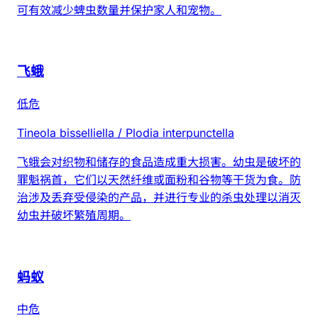
可有效减少蜱虫数量并保护家人和宠物。
飞蛾
低危
Tineola bisselliella / Plodia interpunctella
飞蛾会对织物和储存的食品造成重大损害。幼虫是破坏的
罪魁祸首，它们以天然纤维或面粉和谷物等干货为食。防
治涉及丢弃受侵染的产品，并进行专业的杀虫处理以消灭
幼虫并破坏繁殖周期。
蚂蚁
中危