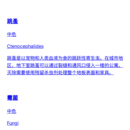
跳蚤
中危
Ctenocephalides
跳蚤是以宠物和人类血液为食的跳跃性寄生虫。在城市地
区，地下室跳蚤可以通过裂缝和通风口侵入一楼的公寓。
灭除需要使用残留杀虫剂处理整个地板表面和家具。
霉菌
中危
Fungi