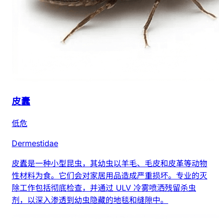
皮蠹
低危
Dermestidae
皮蠹是一种小型昆虫，其幼虫以羊毛、毛皮和皮革等动物
性材料为食。它们会对家居用品造成严重损坏。专业的灭
除工作包括彻底检查，并通过 ULV 冷雾喷洒残留杀虫
剂，以深入渗透到幼虫隐藏的地毯和缝隙中。