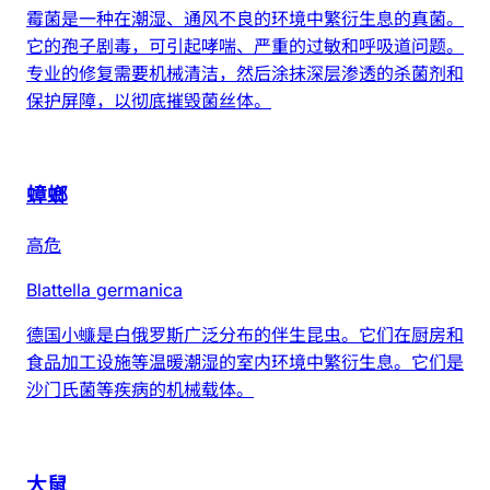
霉菌是一种在潮湿、通风不良的环境中繁衍生息的真菌。
它的孢子剧毒，可引起哮喘、严重的过敏和呼吸道问题。
专业的修复需要机械清洁，然后涂抹深层渗透的杀菌剂和
保护屏障，以彻底摧毁菌丝体。
蟑螂
高危
Blattella germanica
德国小蠊是白俄罗斯广泛分布的伴生昆虫。它们在厨房和
食品加工设施等温暖潮湿的室内环境中繁衍生息。它们是
沙门氏菌等疾病的机械载体。
大鼠