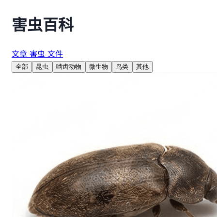
害虫百科
文章
害虫
文件
全部
昆虫
啮齿动物
微生物
鸟类
其他