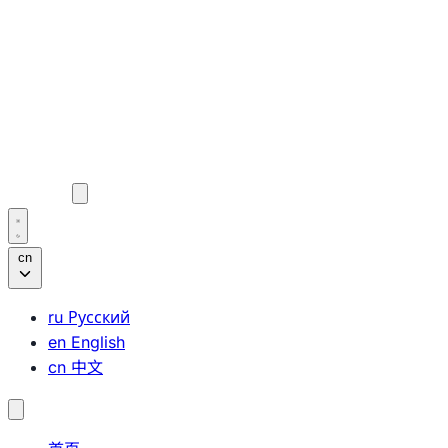
cn
ru
Русский
en
English
cn
中文