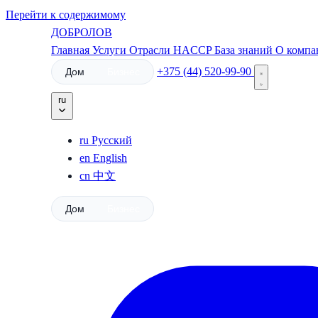
Перейти к содержимому
ДОБРОЛОВ
Главная
Услуги
Отрасли
HACCP
База знаний
О комп
+375 (44) 520-99-90
Дом
Бизнес
ru
ru
Русский
en
English
cn
中文
Дом
Бизнес