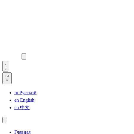
ru
ru
Русский
en
English
cn
中文
Главная