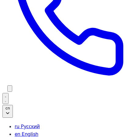
cn
ru
Русский
en
English