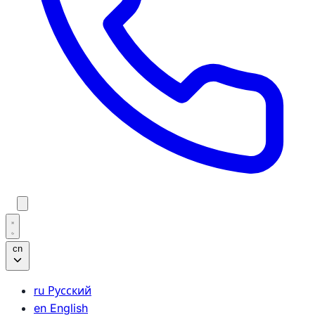
cn
ru
Русский
en
English