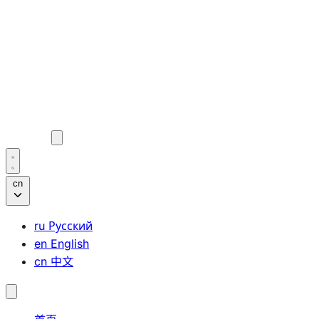
cn
ru
Русский
en
English
cn
中文